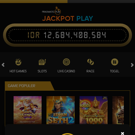
JACKPOT
PLAY
IDR
12,684,408,584
HOT GAMES
SLOTS
LIVE CASINO
RACE
TOGEL
OL
GAME POPULER
GATES OF OLYMPUS POP
STORM OF SETH 2
FORTUNE GARUDA 1000
×