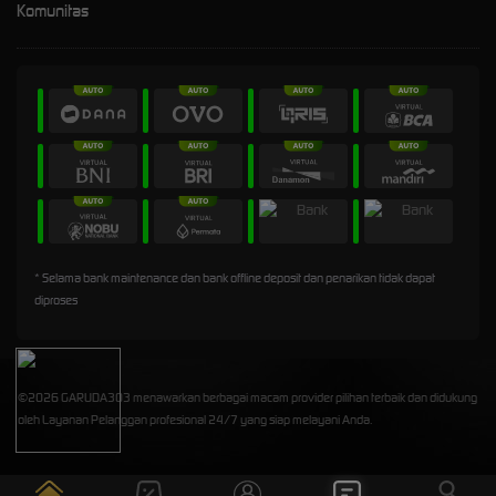
Komunitas
* Selama bank maintenance dan bank offline deposit dan penarikan tidak dapat
diproses
©2026 GARUDA303 menawarkan berbagai macam provider pilihan terbaik dan didukung
oleh Layanan Pelanggan profesional 24/7 yang siap melayani Anda.