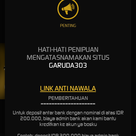
PENTING
WUKONG - BLACK SCATTER
DJ BOOM BOOM
POKER WIN
HATI-HATI PENIPUAN
UNDUH
GARUDA303 APP
MENGATASNAMAKAN SITUS
Nikmati berbagai permainan dalam satu
GARUDA303
genggaman
UNDUH
LINK ANTI NAWALA
PANDUAN INSTALASI
PEMBERITAHUAN
====================
Untuk deposit antar bank dengan nominal di atas IDR
200.000, biaya admin bank akan kami bantu
kreditkan ke akun ya bosku
Contoh: deposit IDR 200.000 biaya admin bank