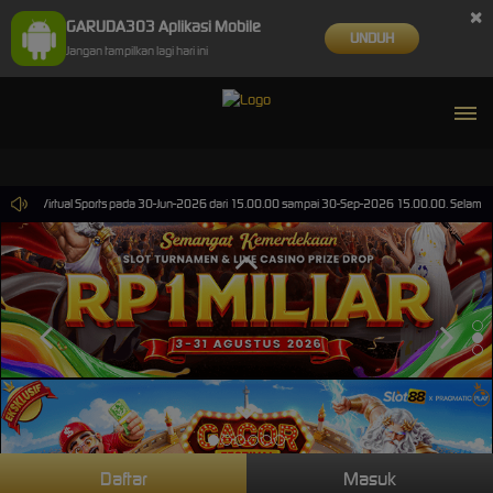
×
GARUDA303 Aplikasi Mobile
UNDUH
Jangan tampilkan lagi hari ini
al: PP Virtual Sports pada 30-Jun-2026 dari 15.00.00 sampai 30-Sep-2026 15.00.00. Selama wak
Daftar
Masuk