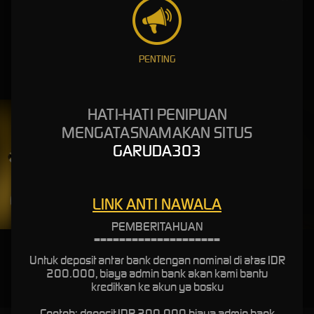
PENTING
MAHJONG WINS 3 – BLACK SCATTER
DJ BOOM BOOM
SUPER ELEMENTS 2
PIRATE QUEST 1
HATI-HATI PENIPUAN
UNDUH
GARUDA303 APP
MENGATASNAMAKAN SITUS
Nikmati berbagai permainan dalam satu
GARUDA303
genggaman
UNDUH
LINK ANTI NAWALA
PANDUAN INSTALASI
PEMBERITAHUAN
====================
Untuk deposit antar bank dengan nominal di atas IDR
200.000, biaya admin bank akan kami bantu
kreditkan ke akun ya bosku
Contoh: deposit IDR 200.000 biaya admin bank