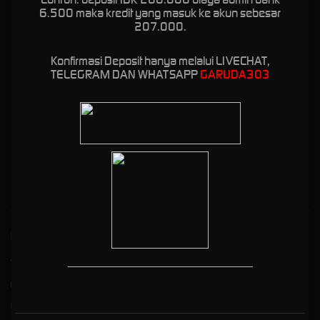
6.500 maka kredit yang masuk ke akun sebesar
Garuda303 Situs Resmi Game Online Terbaik dan Paling
207.000.
Gacor Gampang Jackpot
Konfirmasi Deposit hanya melalui LIVECHAT,
Garuda303 Situs Resmi
TELEGRAM DAN WHATSAPP
GARUDA303
Game Online Terbaik dan
Paling Gacor Gampang
Jackpot
Kebijaksanaan
Platform
_____________________________________
Tentang GARUDA303
Promosi
Responsible Gambling
Loyalty
Pusat Bantuan
Referral