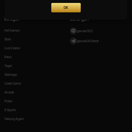
Syarat dan Ketentuan
OK
Kategori
Dukungan
Hot Games
garuda303
Slots
garuda303best
Live Casino
Race
Togel
Olahraga
Crash Game
Arcade
Poker
E-Sports
Sabung Ayam