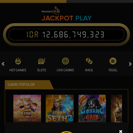
JACKPOT
PLAY
IDR
12,686,749,323
HOT GAMES
SLOTS
LIVE CASINO
RACE
TOGEL
OL
GAME POPULER
GATES OF OLYMPUS POP
STORM OF SETH 2
GOYANG GAIB
×