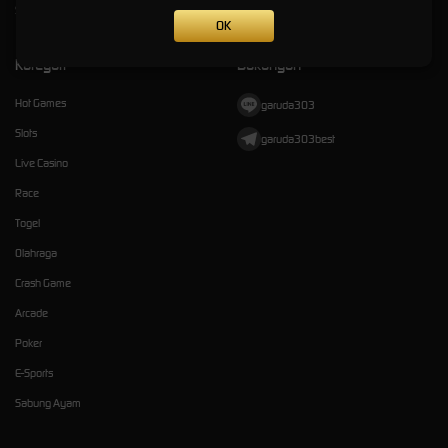
Syarat dan Ketentuan
OK
Kategori
Dukungan
Hot Games
garuda303
Slots
garuda303best
Live Casino
Race
Togel
Olahraga
Crash Game
Arcade
Poker
E-Sports
Sabung Ayam