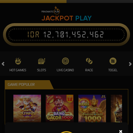
JACKPOT
PLAY
IDR
12,701,452,462
HOT GAMES
SLOTS
LIVE CASINO
RACE
TOGEL
OL
GAME POPULER
GATES OF OLYMPUS POP
BANG GACOR 1000
FORTUNE GARUDA 1000
×