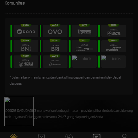
Komunitas
* Selama bank maintenance dan bank offline deposit dan penarikan tidak dapat
diproses
©2026 GARUDA303 menawarkan berbagai macam provider pilihan terbaik dan didukung
oleh Layanan Pelanggan profesional 24/7 yang siap melayani Anda.