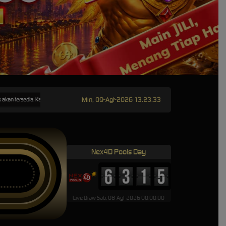
Min, 09-Agt-2026 13.23.33
ersedia. Kami memohon maaf atas ketidaknyamanan yang mungkin ditimbulkan.
Pemeliharaan Te
Nex4D Pools Day
Live Draw Sab, 08-Agt-2026 00.00.00