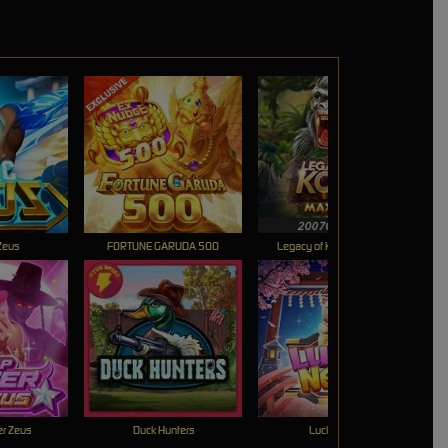
Zeus
FORTUNE GARUDA 500
Legacy of Kong Maxways
r Zeus
Duck Hunters
Lucky Neko