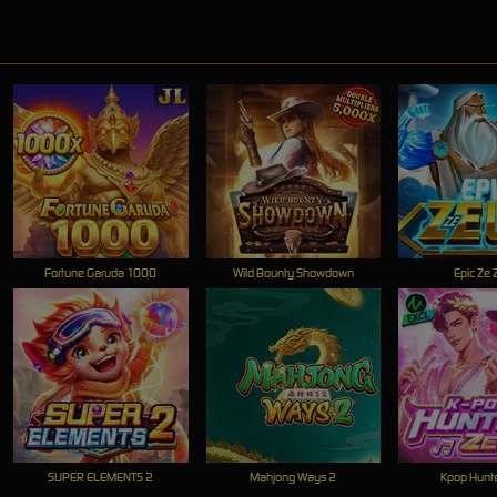
Fortune Garuda 1000
Wild Bounty Showdown
Epic Ze 
SUPER ELEMENTS 2
Mahjong Ways 2
Kpop Hunte