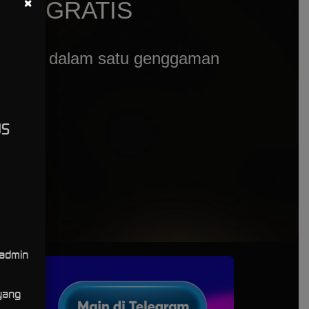
×
ASI GRATIS
APP
rmainan dalam satu genggaman
A303
US
stalasi
 admin
yang