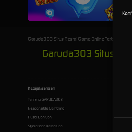
tegu****5
IDR
7,468,000.00
Mahjong Wins 3 – Black
Konf
Scatter
Garuda303 Situs Resmi Game Online Terbaik dan 
Garuda303 Situs Res
Kebijaksanaan
Platform
Tentang GARUDA303
Promosi
Responsible Gambling
Loyalty
Pusat Bantuan
Referral
Syarat dan Ketentuan