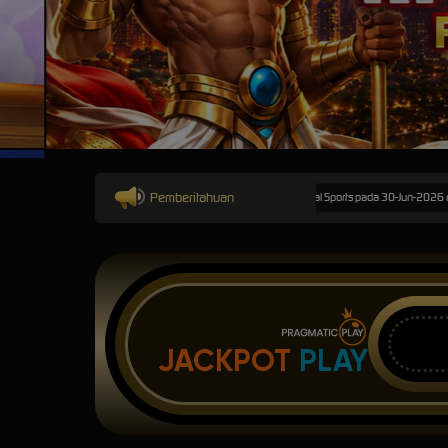
Pemberitahuan
Pemeliharaan Terjadwal: PP Virtual Sports pada 30-Jun-2026 dari 15.0
JACKPOT
PLAY