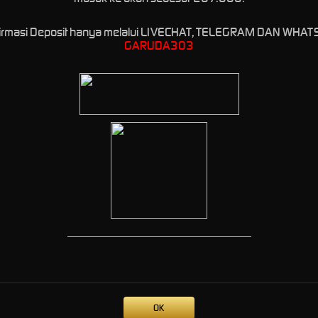
irmasi Deposit hanya melalui LIVECHAT, TELEGRAM DAN WHA
GARUDA303
Paling Gacor Gampang Jackpot
mi Game Online Terbaik dan P
Jackpot
Kategori
Dukun
_____________________________________
Hot Games
ga
Slots
gar
Live Casino
Race
OK