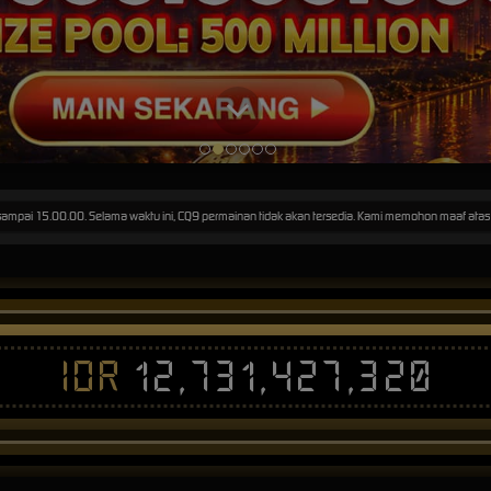
0.00. Selama waktu ini, CQ9 permainan tidak akan tersedia. Kami memohon maaf atas ketidakn
IDR
12,731,427,320