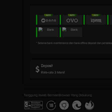
* Selama bank maintenance dan bank offline deposit dan penarikan
Deposit
Rata-rata 3 Menit
Tanggung Jawab Bermain
Browser Yang Didukung