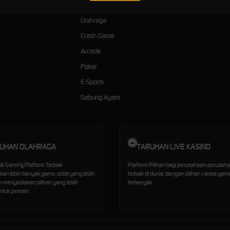
Togel
Olahraga
Crash Game
Arcade
Poker
E-Sports
Sabung Ayam
UHAN OLAHRAGA
TARUHAN LIVE KASINO
k Gaming Platform Terbaik
Platform Pilihan bagi perusahaan-perusah
an lebih banyak game, odds yang lebih
terbaik di dunia, dengan pilihan variasi gam
an menyediakan pilihan yang lebih
terbanyak
ntuk pemain.