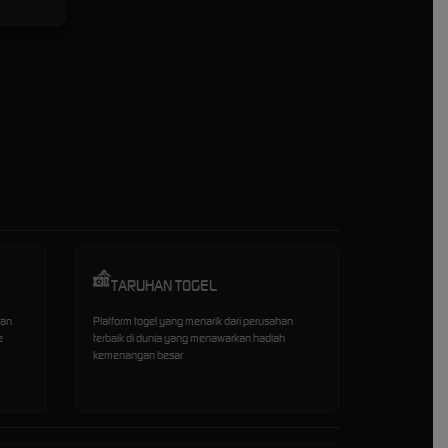
TARUHAN TOGEL
aan
Platform togel yang menarik dari perusahan
e
terbaik di dunia yang menawarkan hadiah
kemenangan besar