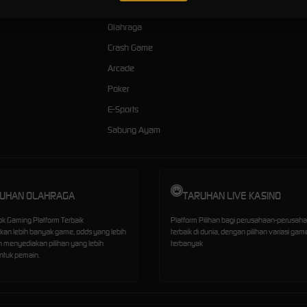
Togel
Olahraga
Crash Game
Arcade
Poker
E-Sports
Sabung Ayam
UHAN OLAHRAGA
TARUHAN LIVE KASINO
k Gaming Platform Terbaik
Platform Pilihan bagi perusahaan-perusah
an lebih banyak game, odds yang lebih
terbaik di dunia, dengan pilihan variasi gam
an menyediakan pilihan yang lebih
terbanyak
ntuk pemain.