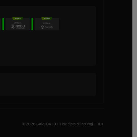
©2026 GARUDA303. Hak cipta dilindungi | 18+