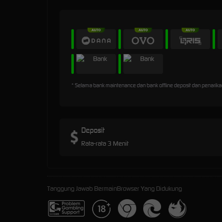
* Selama bank maintenance dan bank offline deposit dan penarikan
Deposit
Rata-rata 3 Menit
Tanggung Jawab Bermain
Browser Yang Didukung