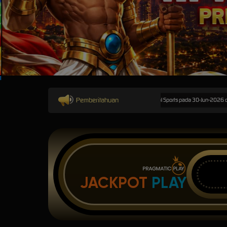
Pemberitahuan
Pemeliharaan Terjadwal: PP Virtual Sports pada 30-Jun-2026 dari 15.00.
JACKPOT
PLAY