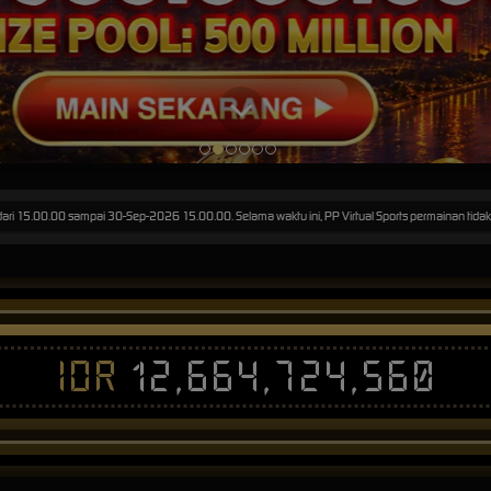
00 sampai 30-Sep-2026 15.00.00. Selama waktu ini, PP Virtual Sports permainan tidak akan ter
IDR
12,664,724,560