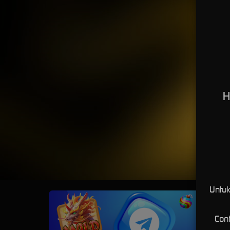
awalma****n
IDR
1,714,000.00
Gates of Olympus 1000
bu****5
IDR
1,601,000.00
Nexus Gates of Olympus
mbae****9
IDR
1,461,300.00
H
Sweet Bonanza 1000
bu****5
IDR
1,444,750.00
Nexus Gates of Olympus
jesenn****8
IDR
1,358,990.00
Gates of Olympus Super
Scatter
Untuk
bu****5
IDR
1,291,600.00
Nexus Gates of Olympus
Con