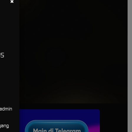
×
US
Pindai kode
untuk Und
Android A
 admin
yang