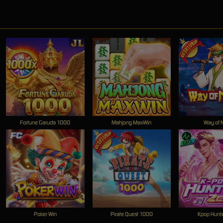
Fortune Garuda 1000
Mahjong MaxWin
Way of N
Poker Win
Pirate Quest 1000
Kpop Hunte