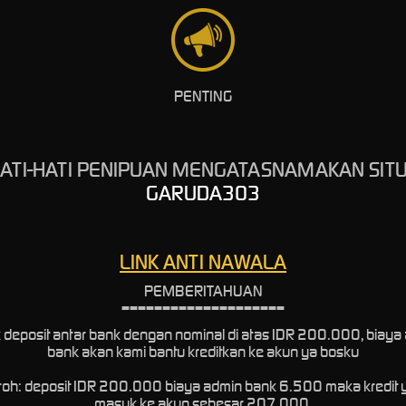
PENTING
ATI-HATI PENIPUAN MENGATASNAMAKAN SIT
GARUDA303
LINK ANTI NAWALA
PEMBERITAHUAN
====================
 deposit antar bank dengan nominal di atas IDR 200.000, biaya
bank akan kami bantu kreditkan ke akun ya bosku
toh: deposit IDR 200.000 biaya admin bank 6.500 maka kredit 
masuk ke akun sebesar 207.000.