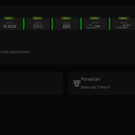
 tidak dapat diproses
Penarikan
Rata-rata 5 Menit