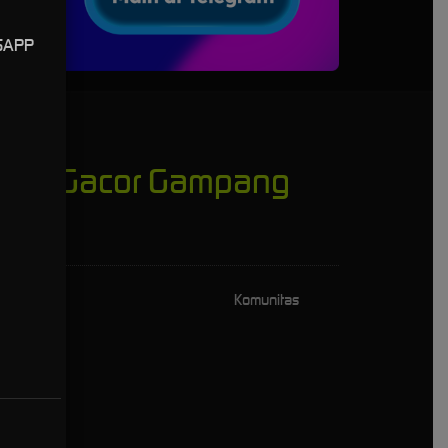
TSAPP
aling Gacor Gampang
gan
Komunitas
ruda303
uda303best