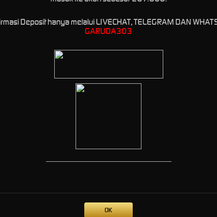
irmasi Deposit hanya melalui LIVECHAT, TELEGRAM DAN WHA
GARUDA303
Paling Gacor Gampang Jackpot
mi Game Online Terbaik dan P
Jackpot
Kategori
Dukun
_____________________________________
Hot Games
ga
Slots
gar
Live Casino
Race
OK