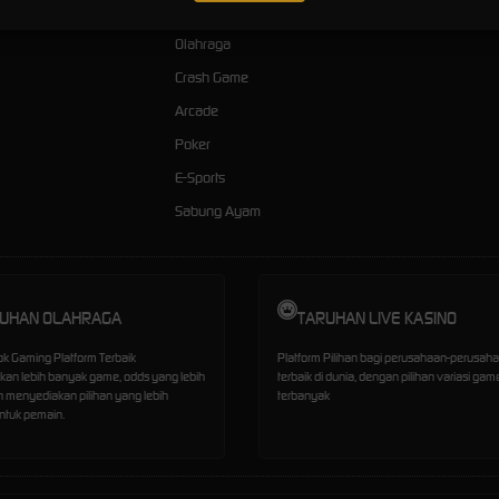
Togel
Olahraga
Crash Game
Arcade
Poker
E-Sports
Sabung Ayam
UHAN OLAHRAGA
TARUHAN LIVE KASINO
k Gaming Platform Terbaik
Platform Pilihan bagi perusahaan-perusah
an lebih banyak game, odds yang lebih
terbaik di dunia, dengan pilihan variasi gam
an menyediakan pilihan yang lebih
terbanyak
ntuk pemain.