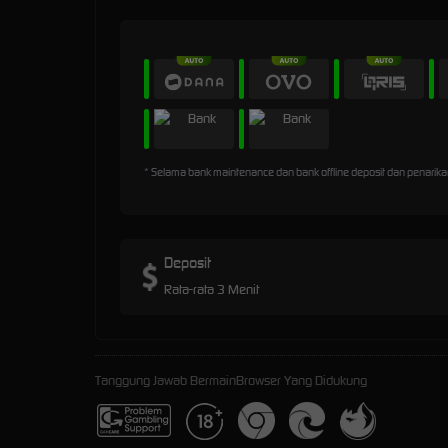
* Selama bank maintenance dan bank offline deposit dan penarikan
Deposit
Rata-rata 3 Menit
Tanggung Jawab Bermain
Browser Yang Didukung