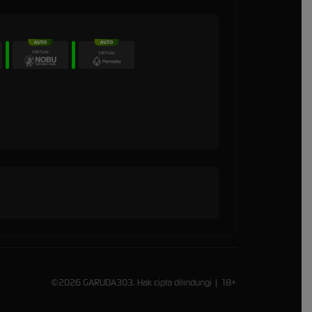
©2026 GARUDA303. Hak cipta dilindungi | 18+