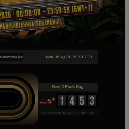
Kam, 06-Agt-2026 10.07.38
sedia. Kami memohon maaf atas ketidaknyamanan yang mungkin ditimbulkan.
Pemeliharaan Terj
Nex4D Pools Day
Live Draw Rab, 05-Agt-2026 00.00.00