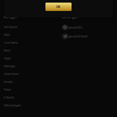
Syarat dan Ketentuan
OK
Kategori
Dukungan
Hot Games
garuda303
Slots
garuda303best
Live Casino
Race
Togel
Olahraga
Crash Game
Arcade
Poker
E-Sports
Sabung Ayam