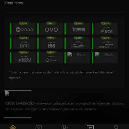
Komunitas
* Selama bank maintenance dan bank offline deposit dan penarikan tidak dapat
diproses
©2026 GARUDA303 menawarkan berbagai macam provider pilihan terbaik dan didukung
oleh Layanan Pelanggan profesional 24/7 yang siap melayani Anda.