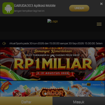
×
GARUDA303 Aplikasi Mobile
UNDUH
Jangan tampilkan lagi hari ini
al: PP Virtual Sports pada 30-Jun-2026 dari 15.00.00 sampai 30-Sep-2026 15.00.00. Selama wak
Daftar
Masuk