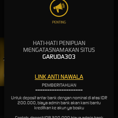
PENTING
WUKONG - BLACK SCATTER
MAHJONG WAYS
POKER WIN
HATI-HATI PENIPUAN
UNDUH
GARUDA303 APP
MENGATASNAMAKAN SITUS
Nikmati berbagai permainan dalam satu
GARUDA303
genggaman
UNDUH
LINK ANTI NAWALA
PANDUAN INSTALASI
PEMBERITAHUAN
====================
Untuk deposit antar bank dengan nominal di atas IDR
200.000, biaya admin bank akan kami bantu
kreditkan ke akun ya bosku
Contoh: deposit IDR 200.000 biaya admin bank