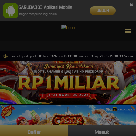
×
GARUDA303 Aplikasi Mobile
UNDUH
Jangan tampilkan lagi hari ini
al: PP Virtual Sports pada 30-Jun-2026 dari 15.00.00 sampai 30-Sep-2026 15.00.00. Selama wak
Daftar
Masuk