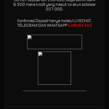
6.500 maka kredit yang masuk ke akun sebesar
Garuda303 Situs Resmi Game Online Terbaik dan Paling
207.000.
Gacor Gampang Jackpot
Konfirmasi Deposit hanya melalui LIVECHAT,
Garuda303 Situs Resmi
TELEGRAM DAN WHATSAPP
GARUDA303
Game Online Terbaik dan
Paling Gacor Gampang
Jackpot
Kebijaksanaan
Platform
_____________________________________
Tentang GARUDA303
Promosi
Responsible Gambling
Loyalty
Pusat Bantuan
Referral