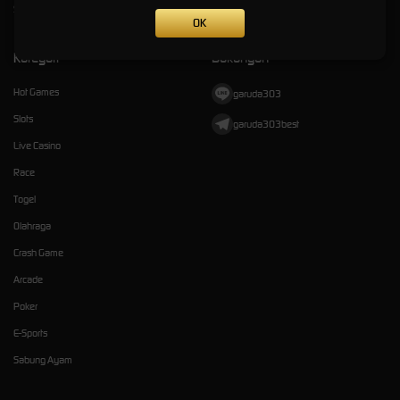
Syarat dan Ketentuan
OK
Kategori
Dukungan
Hot Games
garuda303
Slots
garuda303best
Live Casino
Race
Togel
Olahraga
Crash Game
Arcade
Poker
E-Sports
Sabung Ayam